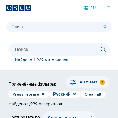
RU
Meta navigation
Поиск
Найдено 1,932 материалов.
All filters
2
Применённые фильтры:
Press release
✕
Русский
✕
Clear all
Найдено 1,932 материалов.
Сортировать по: