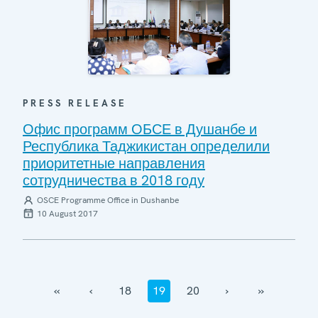
PRESS RELEASE
Офис программ ОБСЕ в Душанбе и
Республика Таджикистан определили
приоритетные направления
сотрудничества в 2018 году
OSCE Programme Office in Dushanbe
10 August 2017
‹‹
‹
18
19
20
›
››