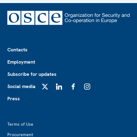
Footer
Contacts
Employment
Subscribe for updates
Social media
X
LinkedIn
Facebook
Instagram
Press
Footer2
Terms of Use
Procurement