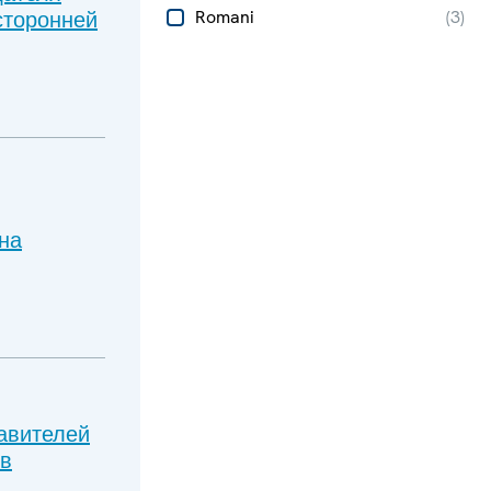
сторонней
Romani
(
3
)
на
авителей
 в