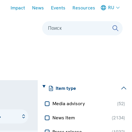
Meta navigation
RU
Impact
News
Events
Resources
Поиск
Item type
Media advisory
(
52
)
News Item
(
2134
)
Press release
(
1932
)