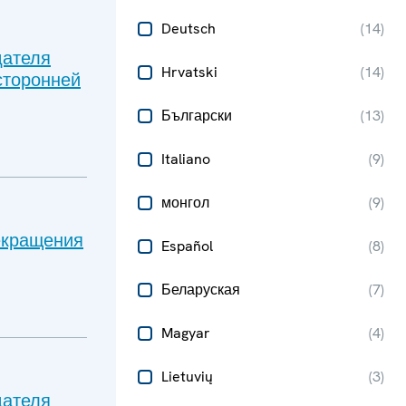
Deutsch
(
14
)
дателя
Hrvatski
(
14
)
сторонней
Български
(
13
)
Italiano
(
9
)
монгол
(
9
)
екращения
Español
(
8
)
Беларуская
(
7
)
Magyar
(
4
)
Lietuvių
(
3
)
дателя