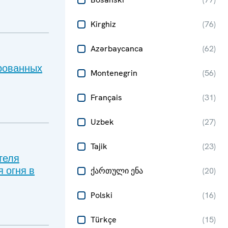
Kirghiz
(
76
)
Azərbaycanca
(
62
)
рованных
Montenegrin
(
56
)
Français
(
31
)
Uzbek
(
27
)
Tajik
(
23
)
теля
 огня в
ქართული ენა
(
20
)
Polski
(
16
)
Türkçe
(
15
)