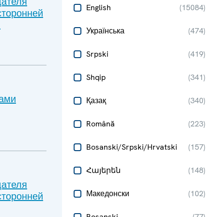
дателя
English
(
15084
)
сторонней
.
Українська
(
474
)
Srpski
(
419
)
Shqip
(
341
)
нами
Қазақ
(
340
)
Română
(
223
)
Bosanski/Srpski/Hrvatski
(
157
)
Հայերեն
(
148
)
дателя
Македонски
(
102
)
сторонней
Bosanski
(
77
)