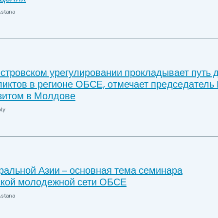
Astana
естровском урегулировании прокладывает путь 
иктов в регионе ОБСЕ, отмечает председатель 
зитом в Молдове
ly
ральной Азии – основная тема семинара
ской молодежной сети ОБСЕ
Astana