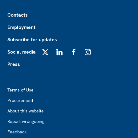
Footer
Contacts
Employment
Subscribe for updates
Social media
X
LinkedIn
Facebook
Instagram
Press
Footer2
Terms of Use
Procurement
About this website
Report wrongdoing
Feedback