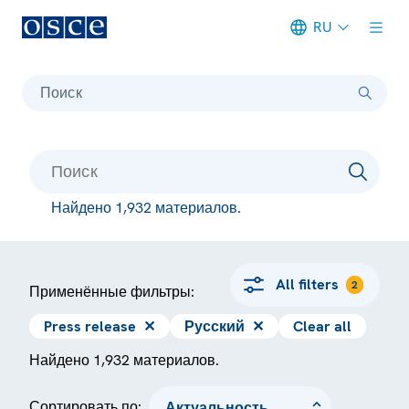
RU
Meta navigation
Поиск
Найдено 1,932 материалов.
All filters
2
Применённые фильтры:
Press release
✕
Русский
✕
Clear all
Найдено 1,932 материалов.
Сортировать по: