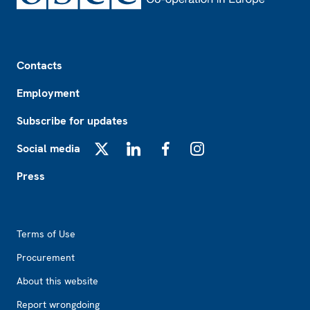
Footer
Contacts
Employment
Subscribe for updates
Social media
X
LinkedIn
Facebook
Instagram
Press
Footer2
Terms of Use
Procurement
About this website
Report wrongdoing