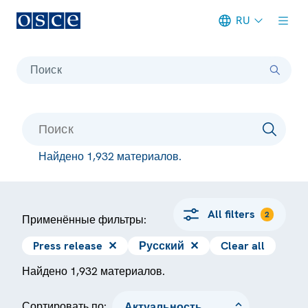
RU
Meta navigation
Поиск
Найдено 1,932 материалов.
All filters
2
Применённые фильтры:
Press release
✕
Русский
✕
Clear all
Найдено 1,932 материалов.
Сортировать по: