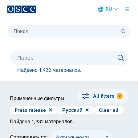
RU
Meta navigation
Поиск
Найдено 1,932 материалов.
All filters
2
Применённые фильтры:
Press release
✕
Русский
✕
Clear all
Найдено 1,932 материалов.
Сортировать по: