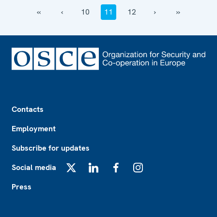
‹‹
‹
10
11
12
›
››
Footer
Contacts
Employment
Subscribe for updates
Social media
X
LinkedIn
Facebook
Instagram
Press