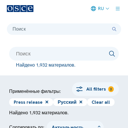
RU
Meta navigation
Поиск
Найдено 1,932 материалов.
All filters
2
Применённые фильтры:
Press release
✕
Русский
✕
Clear all
Найдено 1,932 материалов.
Сортировать по: