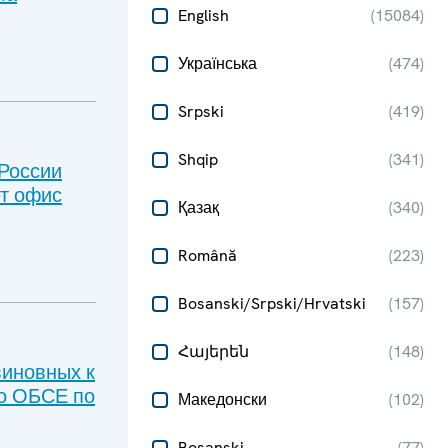
English
(
15084
)
Українська
(
474
)
Srpski
(
419
)
Shqip
(
341
)
России
ет офис
Қазақ
(
340
)
Română
(
223
)
Bosanski/Srpski/Hrvatski
(
157
)
Հայերեն
(
148
)
виновных к
ро ОБСЕ по
Македонски
(
102
)
Bosanski
(
77
)