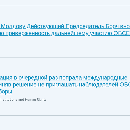
в Молдову Действующий Председатель Борч вно
ую приверженность дальнейшему участию ОБСЕ
ация в очередной раз попрала международные
риняв решение не приглашать наблюдателей ОБ
боры
Institutions and Human Rights