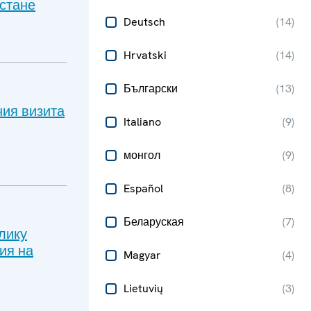
стане
Deutsch
(
14
)
Hrvatski
(
14
)
Български
(
13
)
ния визита
Italiano
(
9
)
монгол
(
9
)
Español
(
8
)
Беларуская
(
7
)
лику
ия на
Magyar
(
4
)
Lietuvių
(
3
)