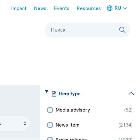
Meta navigation
RU
Impact
News
Events
Resources
Поиск
Item type
Media advisory
(
52
)
News Item
(
2134
)
Press release
(
1932
)