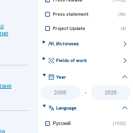
Press statement
(
46
)
ко
Project Update
(
4
)
тие
Источник
Fields of work
Year
тане
-
Language
Русский
(
1932
)
ла