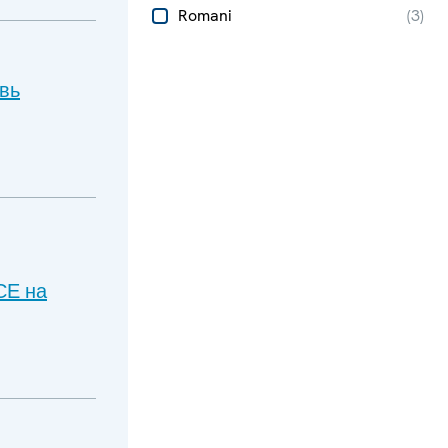
Romani
(
3
)
вь
СЕ на