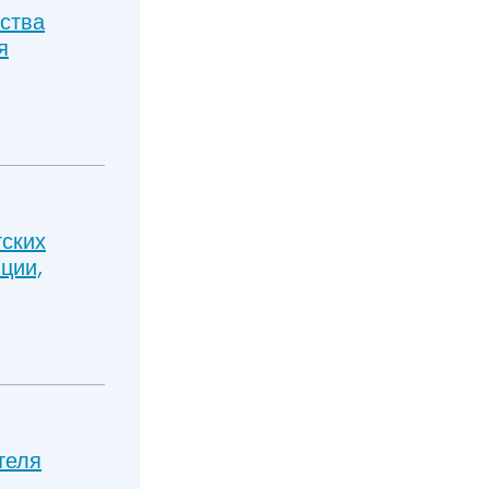
ства
я
тских
ции,
теля