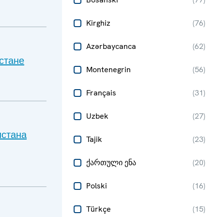
Kirghiz
(
76
)
Azərbaycanca
(
62
)
стане
Montenegrin
(
56
)
Français
(
31
)
Uzbek
(
27
)
истана
Tajik
(
23
)
ქართული ენა
(
20
)
Polski
(
16
)
Türkçe
(
15
)