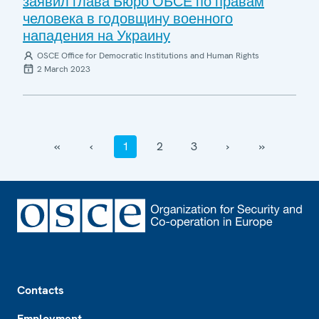
заявил глава Бюро ОБСЕ по правам
человека в годовщину военного
нападения на Украину
OSCE Office for Democratic Institutions and Human Rights
2 March 2023
‹‹
‹
1
2
3
›
››
Footer
Contacts
Employment