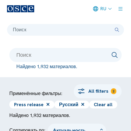
RU
Meta navigation
Поиск
Найдено 1,932 материалов.
All filters
2
Применённые фильтры:
Press release
✕
Русский
✕
Clear all
Найдено 1,932 материалов.
Сортировать по: