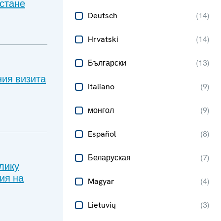
стане
Deutsch
(
14
)
Hrvatski
(
14
)
Български
(
13
)
ния визита
Italiano
(
9
)
монгол
(
9
)
Español
(
8
)
Беларуская
(
7
)
лику
ия на
Magyar
(
4
)
Lietuvių
(
3
)