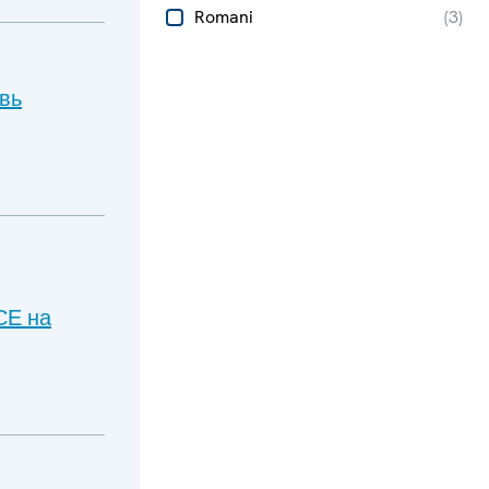
Romani
(
3
)
вь
СЕ на