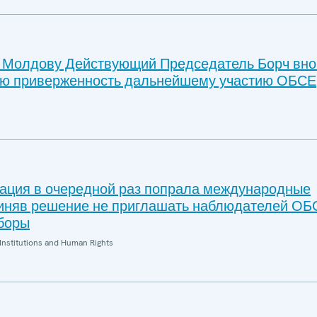
в Молдову Действующий Председатель Борч вно
ую приверженность дальнейшему участию ОБСЕ
ация в очередной раз попрала международные
риняв решение не приглашать наблюдателей ОБ
боры
Institutions and Human Rights