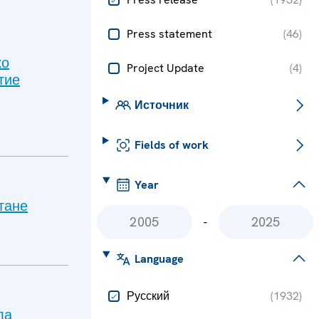
Press statement
(
46
)
ко
Project Update
(
4
)
тие
Источник
Fields of work
Year
тане
-
Language
Русский
(
1932
)
ла