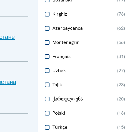
Kirghiz
(
76
)
Azərbaycanca
(
62
)
стане
Montenegrin
(
56
)
Français
(
31
)
Uzbek
(
27
)
истана
Tajik
(
23
)
ქართული ენა
(
20
)
Polski
(
16
)
Türkçe
(
15
)