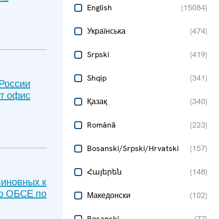
English
(
15084
)
Українська
(
474
)
Srpski
(
419
)
Shqip
(
341
)
России
ет офис
Қазақ
(
340
)
Română
(
223
)
Bosanski/Srpski/Hrvatski
(
157
)
Հայերեն
(
148
)
виновных к
ро ОБСЕ по
Македонски
(
102
)
Bosanski
(
77
)