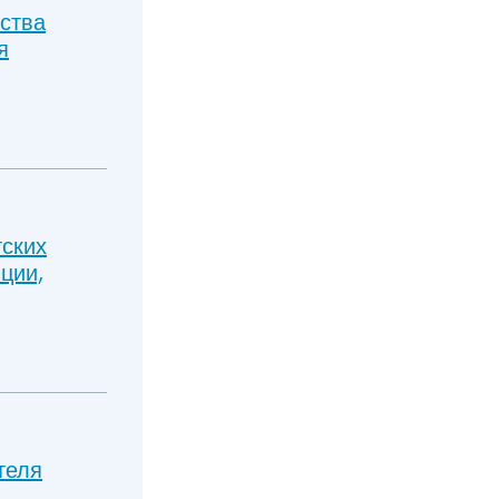
ства
я
тских
ции,
теля