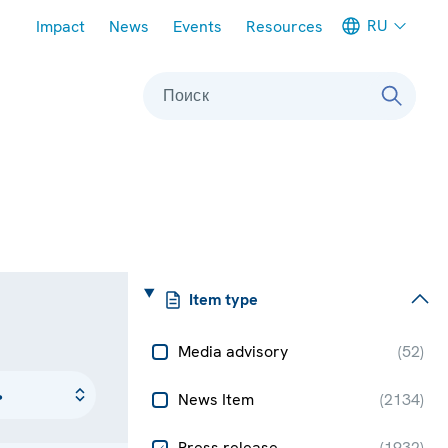
Meta navigation
RU
Impact
News
Events
Resources
Поиск
Item type
Media advisory
(
52
)
News Item
(
2134
)
Press release
(
1932
)