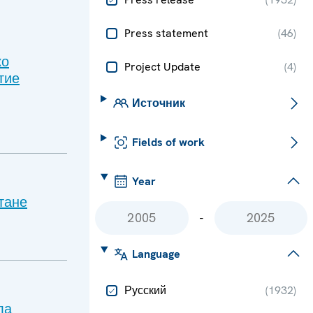
Press statement
(
46
)
ко
Project Update
(
4
)
тие
Источник
Fields of work
Year
тане
-
Language
Русский
(
1932
)
ла