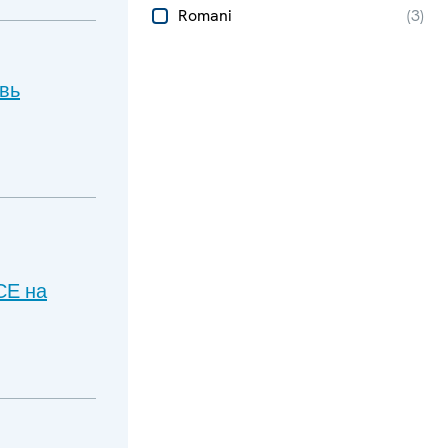
Romani
(
3
)
вь
СЕ на