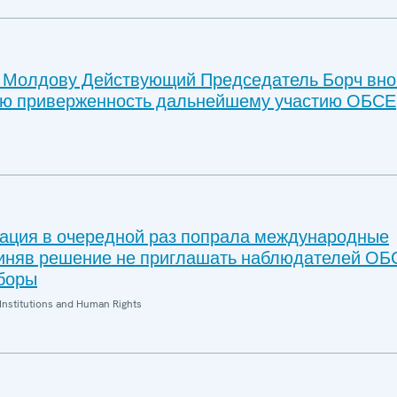
в Молдову Действующий Председатель Борч вно
ую приверженность дальнейшему участию ОБСЕ
ация в очередной раз попрала международные
риняв решение не приглашать наблюдателей ОБ
боры
Institutions and Human Rights