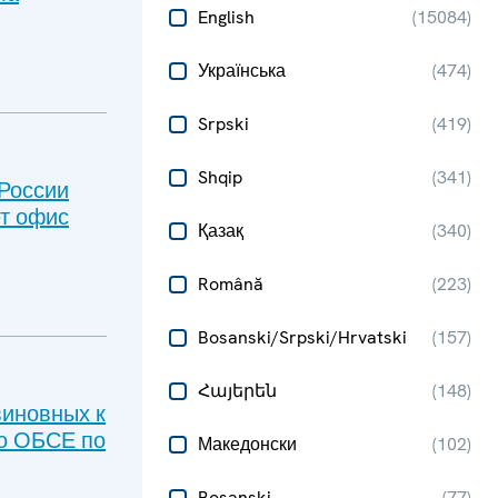
English
(
15084
)
Українська
(
474
)
Srpski
(
419
)
Shqip
(
341
)
России
ет офис
Қазақ
(
340
)
Română
(
223
)
Bosanski/Srpski/Hrvatski
(
157
)
Հայերեն
(
148
)
виновных к
ро ОБСЕ по
Македонски
(
102
)
Bosanski
(
77
)