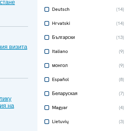
стане
Deutsch
(
14
)
Hrvatski
(
14
)
Български
(
13
)
ния визита
Italiano
(
9
)
монгол
(
9
)
Español
(
8
)
Беларуская
(
7
)
лику
ия на
Magyar
(
4
)
Lietuvių
(
3
)