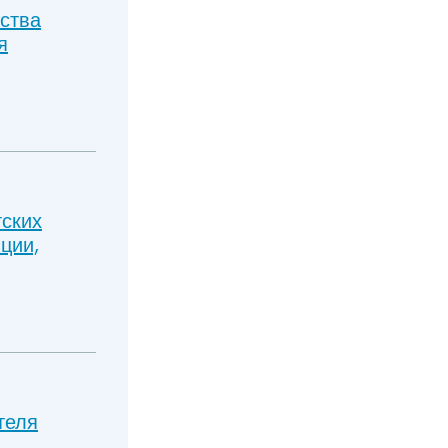
ства
я
тских
ции,
теля