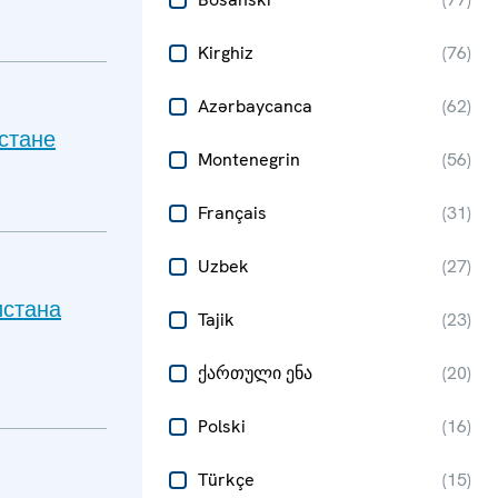
Kirghiz
(
76
)
Azərbaycanca
(
62
)
стане
Montenegrin
(
56
)
Français
(
31
)
Uzbek
(
27
)
истана
Tajik
(
23
)
ქართული ენა
(
20
)
Polski
(
16
)
Türkçe
(
15
)