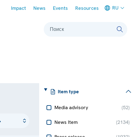
Meta navigation
RU
Impact
News
Events
Resources
Поиск
Item type
Media advisory
(
52
)
News Item
(
2134
)
Press release
(
1932
)