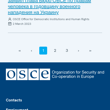
заявил глава Бюро ОБСЕ по правам
человека в годовщину военного
нападения на Украину
OSCE Office for Democratic Institutions and Human Rights
2 March 2023
‹‹
‹
1
2
3
›
››
Footer
Contacts
Employment