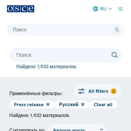
RU
Meta navigation
Поиск
Найдено 1,932 материалов.
All filters
2
Применённые фильтры:
Press release
✕
Русский
✕
Clear all
Найдено 1,932 материалов.
Сортировать по: