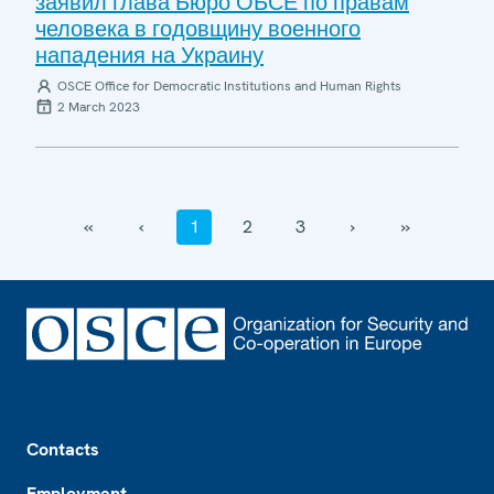
заявил глава Бюро ОБСЕ по правам
человека в годовщину военного
нападения на Украину
OSCE Office for Democratic Institutions and Human Rights
2 March 2023
‹‹
‹
1
2
3
›
››
Footer
Contacts
Employment