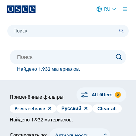
RU
Meta navigation
Поиск
Найдено 1,932 материалов.
All filters
2
Применённые фильтры:
Press release
✕
Русский
✕
Clear all
Найдено 1,932 материалов.
Сортировать по: