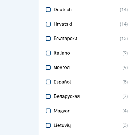
Deutsch
(
14
)
Hrvatski
(
14
)
Български
(
13
)
Italiano
(
9
)
монгол
(
9
)
Español
(
8
)
Беларуская
(
7
)
Magyar
(
4
)
Lietuvių
(
3
)