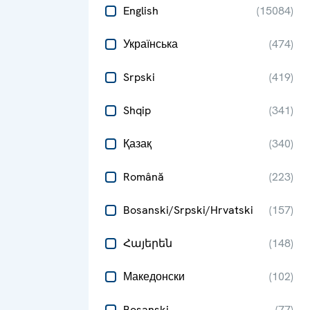
English
(
15084
)
Українська
(
474
)
Srpski
(
419
)
Shqip
(
341
)
Қазақ
(
340
)
Română
(
223
)
Bosanski/Srpski/Hrvatski
(
157
)
Հայերեն
(
148
)
Македонски
(
102
)
Bosanski
(
77
)