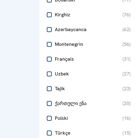
Kirghiz
(
76
)
Azərbaycanca
(
62
)
Montenegrin
(
56
)
Français
(
31
)
Uzbek
(
27
)
Tajik
(
23
)
ქართული ენა
(
20
)
Polski
(
16
)
Türkçe
(
15
)