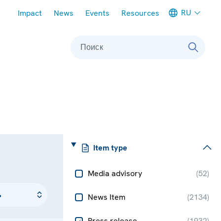
Meta navigation
RU
Impact
News
Events
Resources
Поиск
Item type
Media advisory
(
52
)
News Item
(
2134
)
Press release
(
1932
)