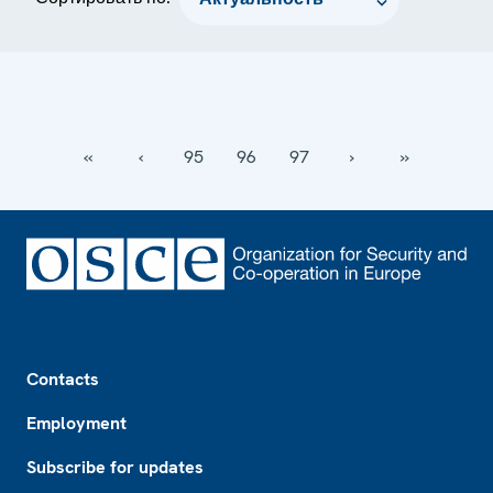
‹‹
‹
95
96
97
›
››
Footer
Contacts
Employment
Subscribe for updates