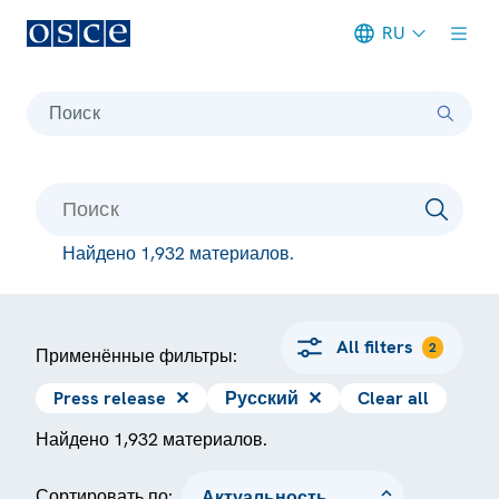
RU
Meta navigation
Поиск
Найдено 1,932 материалов.
All filters
2
Применённые фильтры:
Press release
✕
Русский
✕
Clear all
Найдено 1,932 материалов.
Сортировать по: