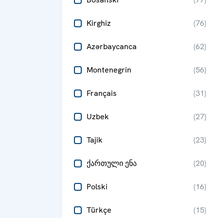
Kirghiz
(
76
)
Azərbaycanca
(
62
)
Montenegrin
(
56
)
Français
(
31
)
Uzbek
(
27
)
Tajik
(
23
)
ქართული ენა
(
20
)
Polski
(
16
)
Türkçe
(
15
)