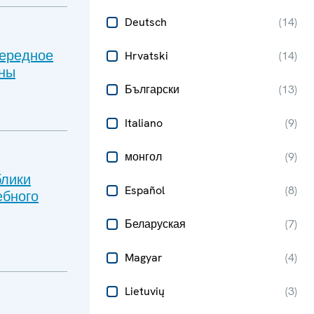
Deutsch
(
14
)
чередное
Hrvatski
(
14
)
ины
Български
(
13
)
Italiano
(
9
)
монгол
(
9
)
блики
Español
(
8
)
ебного
Беларуская
(
7
)
Magyar
(
4
)
Lietuvių
(
3
)