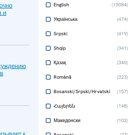
очно
English
(
15084
)
в и
Українська
(
474
)
Srpski
(
419
)
Shqip
(
341
)
Қазақ
(
340
)
бсуждению
 в
Română
(
223
)
Bosanski/Srpski/Hrvatski
(
157
)
Հայերեն
(
148
)
Македонски
(
102
)
изывает к
Bosanski
(
77
)