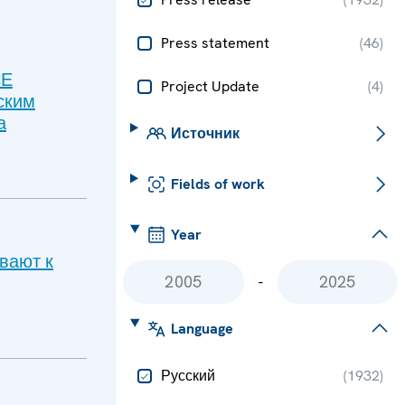
Press statement
(
46
)
СЕ
Project Update
(
4
)
ским
а
Источник
Fields of work
Year
вают к
-
Language
Русский
(
1932
)