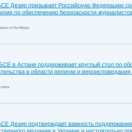
СЕ Дезир призывает Российскую Федерацию ср
силия по обеспечению безопасности журналисто
edom of the Media
СЕ в Астане поддерживает круглый стол по о
тельства в области религии и вероисповедания
Astana
СЕ Дезир подтверждает важность поддержания
твенного вещания в Украине и настоятельно пр