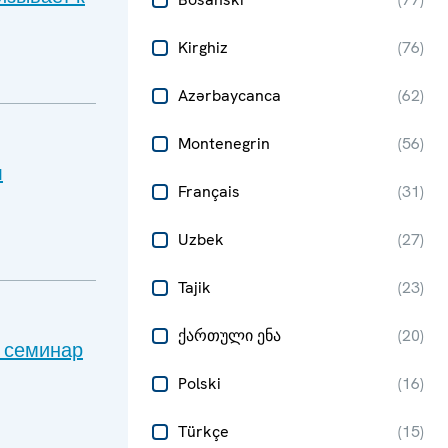
Kirghiz
(
76
)
Azərbaycanca
(
62
)
Montenegrin
(
56
)
л
Français
(
31
)
Uzbek
(
27
)
Tajik
(
23
)
ქართული ენა
(
20
)
 семинар
Polski
(
16
)
Türkçe
(
15
)