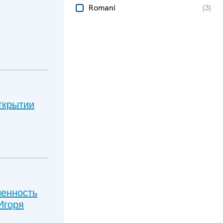
Romani
(
3
)
ткрытии
ченность
Игоря