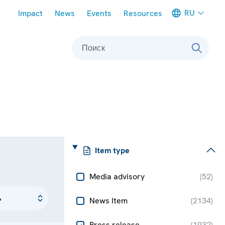
Meta navigation
RU
Impact
News
Events
Resources
Поиск
Item type
Media advisory
(
52
)
News Item
(
2134
)
Press release
(
1932
)