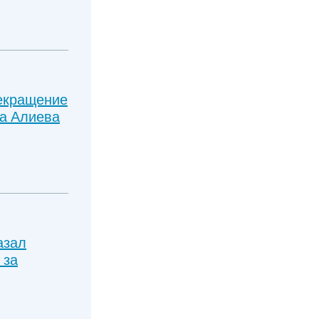
екращение
а Алиева
азал
 за