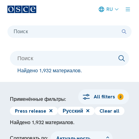
RU
Meta navigation
Поиск
Найдено 1,932 материалов.
All filters
2
Применённые фильтры:
Press release
✕
Русский
✕
Clear all
Найдено 1,932 материалов.
Сортировать по: