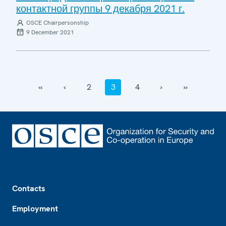
контактной группы 9 декабря 2021 г.
OSCE Chairpersonship
9 December 2021
‹‹
‹
2
3
4
›
››
Footer
Contacts
Employment