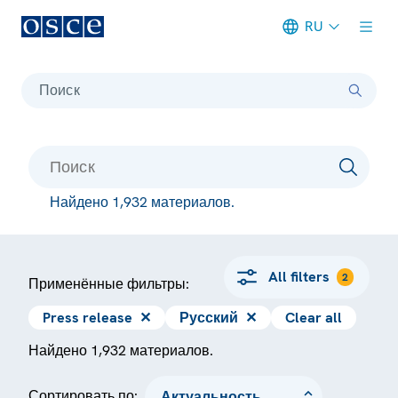
RU
Meta navigation
Поиск
Найдено 1,932 материалов.
All filters
2
Применённые фильтры:
Press release
✕
Русский
✕
Clear all
Найдено 1,932 материалов.
Сортировать по: