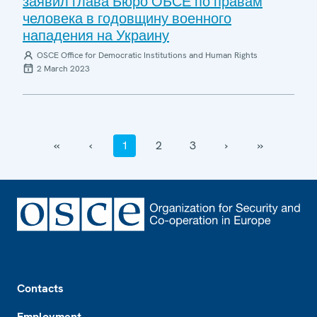
заявил глава Бюро ОБСЕ по правам
человека в годовщину военного
нападения на Украину
OSCE Office for Democratic Institutions and Human Rights
2 March 2023
‹‹
‹
1
2
3
›
››
Footer
Contacts
Employment