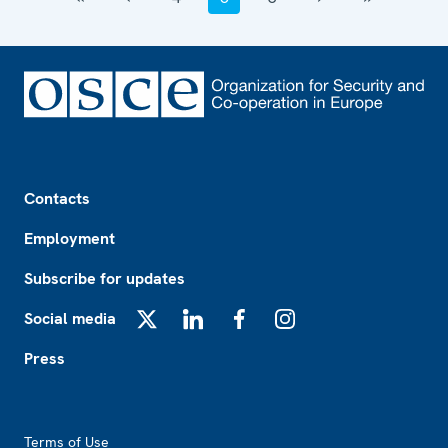
Footer
Contacts
Employment
Subscribe for updates
Social media
X
LinkedIn
Facebook
Instagram
Press
Footer2
Terms of Use