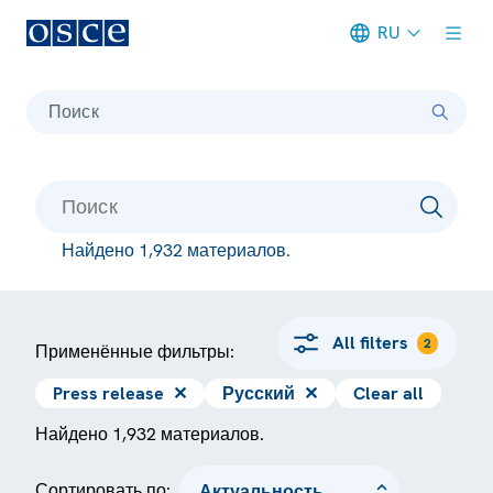
RU
Meta navigation
Поиск
Найдено 1,932 материалов.
All filters
2
Применённые фильтры:
Press release
✕
Русский
✕
Clear all
Найдено 1,932 материалов.
Сортировать по: