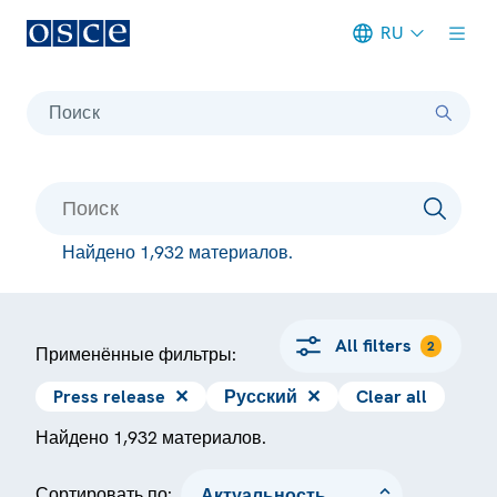
RU
Meta navigation
Поиск
Найдено 1,932 материалов.
All filters
2
Применённые фильтры:
Press release
✕
Русский
✕
Clear all
Найдено 1,932 материалов.
Сортировать по: