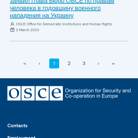
заявил глава Бюро ОБСЕ по правам
человека в годовщину военного
нападения на Украину
OSCE Office for Democratic Institutions and Human Rights
2 March 2023
‹‹
‹
1
2
3
›
››
Footer
Contacts
Employment