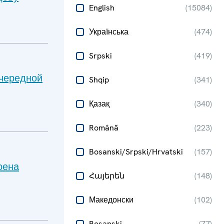
English
(
15084
)
Українська
(
474
)
Srpski
(
419
)
очередной
Shqip
(
341
)
Қазақ
(
340
)
Română
(
223
)
Bosanski/Srpski/Hrvatski
(
157
)
оена
Հայերեն
(
148
)
Македонски
(
102
)
Bosanski
(
77
)