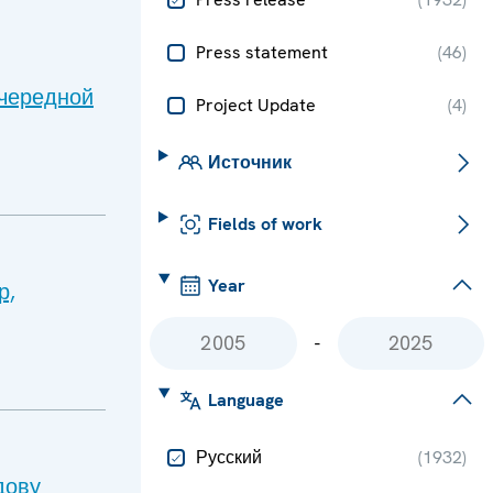
Press statement
(
46
)
очередной
Project Update
(
4
)
Источник
Fields of work
Year
р,
-
Language
Русский
(
1932
)
дову