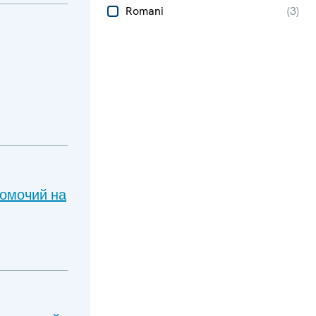
Romani
(
3
)
номочий на