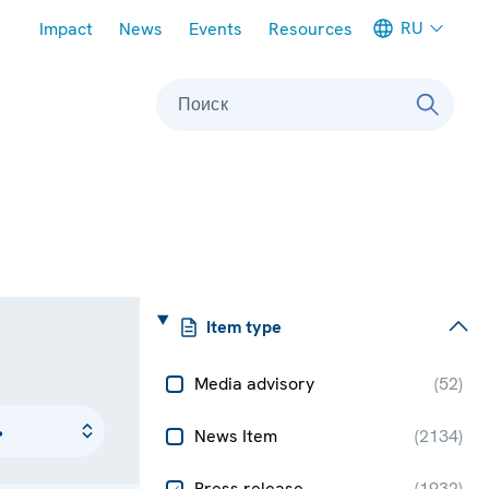
Meta navigation
RU
Impact
News
Events
Resources
Поиск
Item type
Media advisory
(
52
)
News Item
(
2134
)
Press release
(
1932
)