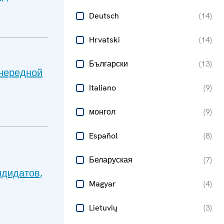
Deutsch
(
14
)
Hrvatski
(
14
)
Български
(
13
)
очередной
Italiano
(
9
)
монгол
(
9
)
Español
(
8
)
Беларуская
(
7
)
ндидатов,
Magyar
(
4
)
Lietuvių
(
3
)