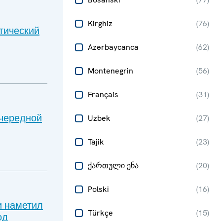
Kirghiz
(
76
)
тический
Azərbaycanca
(
62
)
Montenegrin
(
56
)
Français
(
31
)
очередной
Uzbek
(
27
)
Tajik
(
23
)
ქართული ენა
(
20
)
Polski
(
16
)
и наметил
Türkçe
(
15
)
од