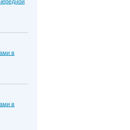
очередной
ами в
ами в