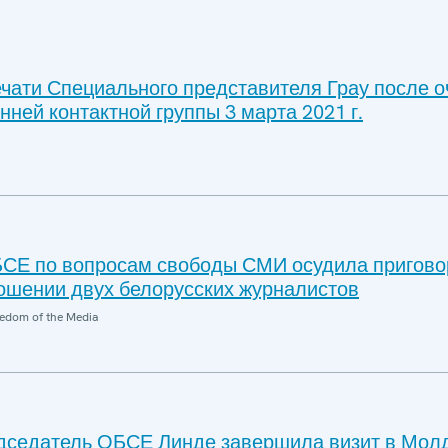
чати Специального представителя Грау после 
нней контактной группы 3 марта 2021 г.
СЕ по вопросам свободы СМИ осудила пригово
ошении двух белорусских журналистов
edom of the Media
дседатель ОБСЕ Линде завершила визит в Мол