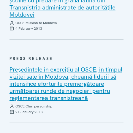
şcolile cu predare în grafia latină din
Transnistria administrate de autorităţile
Moldovei
OSCE Mission to Moldova
4 February 2013
PRESS RELEASE
Preşedintele în exerciţiu al OSCE, în timpul
vizitei sale în Moldova, cheamă liderii să
intensifice eforturile premergătoare
următoarei runde de negocieri pentru
reglementarea transnistreană
OSCE Chairpersonship
21 January 2013