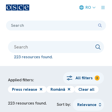
RO
Meta navigation
Search
223 resources found.
All filters
2
Applied filters:
Press release
✕
Română
✕
Clear all
223 resources found.
Sort by: