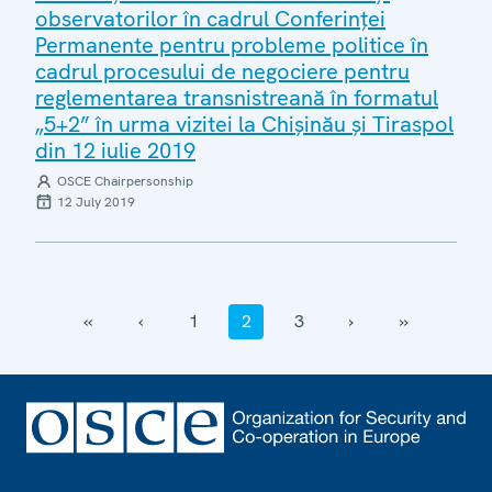
observatorilor în cadrul Conferinței
Permanente pentru probleme politice în
cadrul procesului de negociere pentru
reglementarea transnistreană în formatul
„5+2” în urma vizitei la Chișinău și Tiraspol
din 12 iulie 2019
OSCE Chairpersonship
12 July 2019
‹‹
‹
1
2
3
›
››