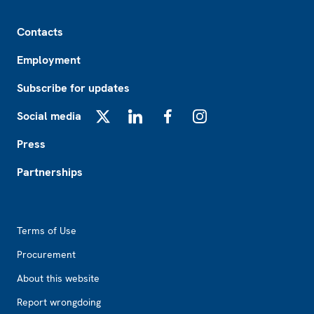
Footer
Contacts
Employment
Subscribe for updates
Social media
X
LinkedIn
Facebook
Instagram
Press
Partnerships
Footer2
Terms of Use
Procurement
About this website
Report wrongdoing