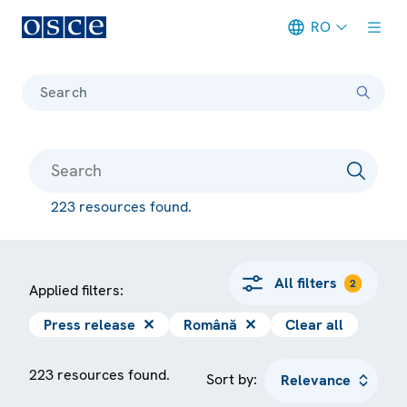
RO
Meta navigation
Search
223 resources found.
All filters
2
Applied filters:
Press release
✕
Română
✕
Clear all
223 resources found.
Sort by: