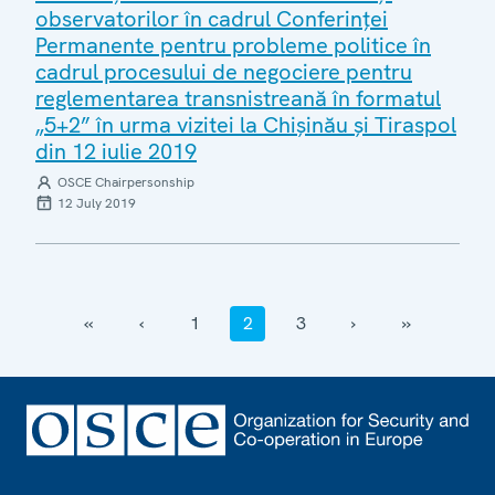
observatorilor în cadrul Conferinței
Permanente pentru probleme politice în
cadrul procesului de negociere pentru
reglementarea transnistreană în formatul
„5+2” în urma vizitei la Chișinău și Tiraspol
din 12 iulie 2019
OSCE Chairpersonship
12 July 2019
‹‹
‹
1
2
3
›
››