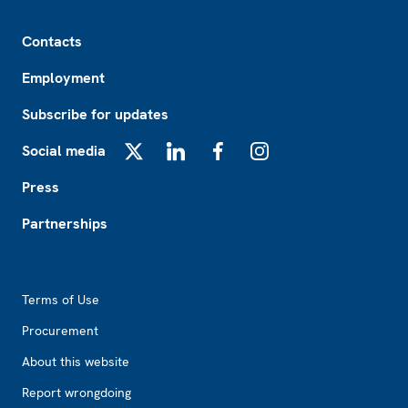
Footer
Contacts
Employment
Subscribe for updates
Social media
X
LinkedIn
Facebook
Instagram
Press
Partnerships
Footer2
Terms of Use
Procurement
About this website
Report wrongdoing