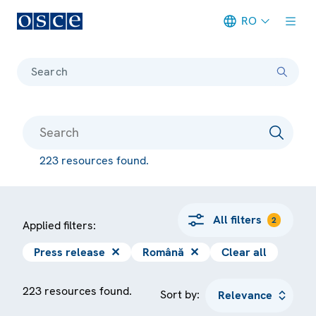
RO
Meta navigation
Search
223 resources found.
All filters
2
Applied filters:
Press release
✕
Română
✕
Clear all
223 resources found.
Sort by: