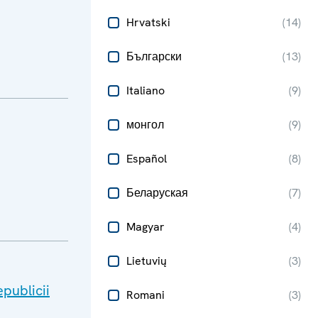
Hrvatski
(
14
)
Български
(
13
)
Italiano
(
9
)
монгол
(
9
)
Español
(
8
)
Беларуская
(
7
)
Magyar
(
4
)
Lietuvių
(
3
)
publicii
Romani
(
3
)