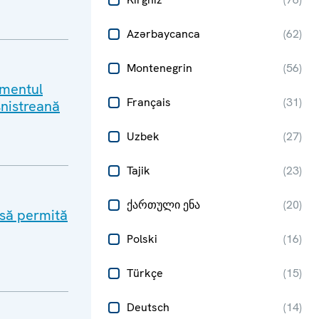
Azərbaycanca
(
62
)
Montenegrin
(
56
)
amentul
Français
(
31
)
snistreană
Uzbek
(
27
)
Tajik
(
23
)
ქართული ენა
(
20
)
 să permită
Polski
(
16
)
Türkçe
(
15
)
Deutsch
(
14
)