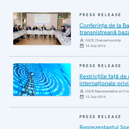
PRESS RELEASE
Conferința de la B
transnistreană baza
OSCE Chairpersonship
14 July 2016
PRESS RELEASE
Restricțiile față d
internaționale priv
OSCE Representative on Fre
13 July 2016
PRESS RELEASE
Reprezentantul Spe