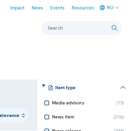
Meta navigation
RO
Impact
News
Events
Resources
Search
Item type
Media advisory
(
13
)
News Item
(
216
)
Press release
(
223
)