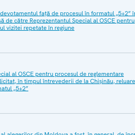
 devotamentul față de procesul în formatul „5+2” î
să de către Reprezentantul Special al OSCE pentru
ul vizitei repetate în regiune
cial al OSCE pentru procesul de reglementare
icitat, în timpul întrevederii de la Chișinău, reluar
matul „5+2”
 al alegerilor din Moldova a fost, în general, de înc