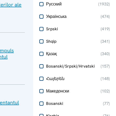
erilor ale
Русский
(
1932
)
Українська
(
474
)
Srpski
(
419
)
Shqip
(
341
)
impuls
Қазақ
(
340
)
ntul
Bosanski/Srpski/Hrvatski
(
157
)
Հայերեն
(
148
)
Македонски
(
102
)
zentantul
Bosanski
(
77
)
Kirghiz
(
76
)