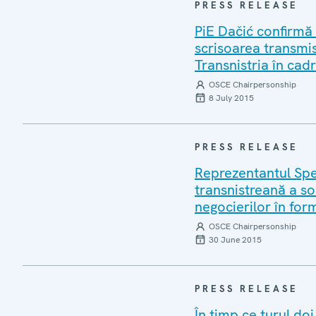
PRESS RELEASE
PiE Dačić confirmă
scrisoarea transmi
Transnistria în cadr
OSCE Chairpersonship
8 July 2015
PRESS RELEASE
Reprezentantul Spe
transnistreană a sol
negocierilor în for
OSCE Chairpersonship
30 June 2015
PRESS RELEASE
În timp ce turul doi