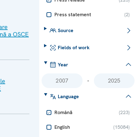
Press statement
(
2
)
are
Source
mană a OSCE
Fields of work
Year
le
-
E
Language
Română
(
223
)
English
(
15084
)