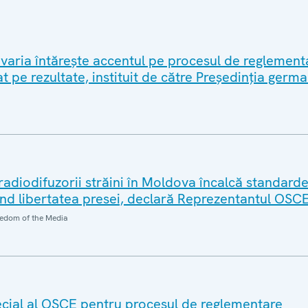
avaria întărește accentul pe procesul de reglement
t pe rezultate, instituit de către Președinția ger
e radiodifuzorii străini în Moldova încalcă standarde
ind libertatea presei, declară Reprezentantul OSC
edom of the Media
cial al OSCE pentru procesul de reglementare