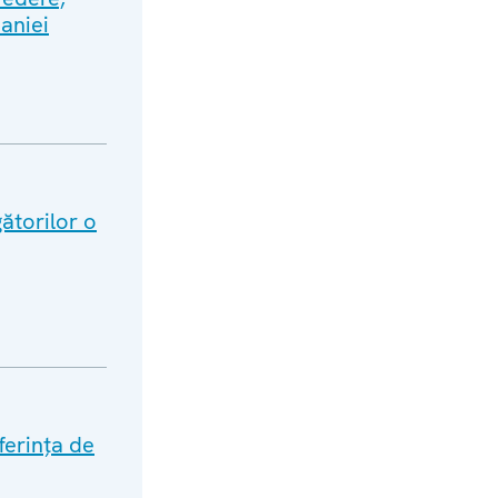
aniei
ătorilor o
ferința de