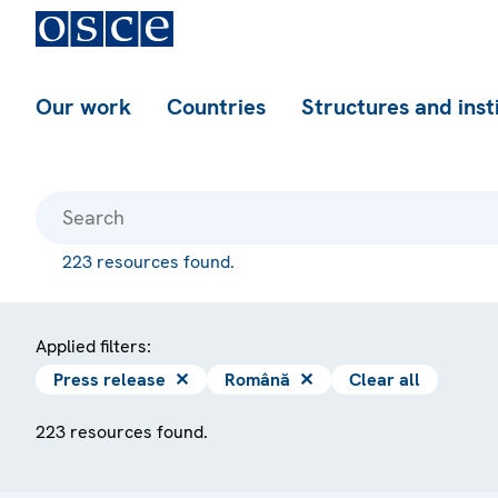
Our work
Countries
Structures and inst
223 resources found.
Applied filters:
Press release
✕
Română
✕
Clear all
223 resources found.