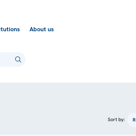
itutions
About us
Sort by: