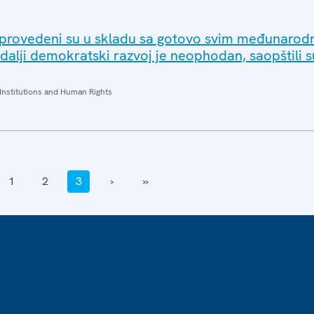
sprovedeni su u skladu sa gotovo svim međunarod
dalji demokratski razvoj je neophodan, saopštili s
Institutions and Human Rights
1
2
3
›
››