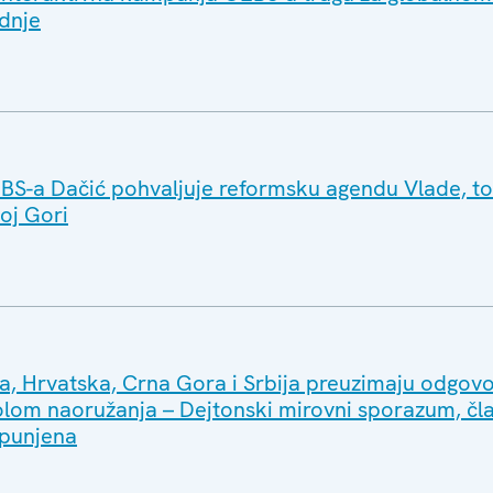
adnje
BS-a Dačić pohvaljuje reformsku agendu Vlade, 
noj Gori
a, Hrvatska, Crna Gora i Srbija preuzimaju odgov
lom naoružanja – Dejtonski mirovni sporazum, čla
spunjena