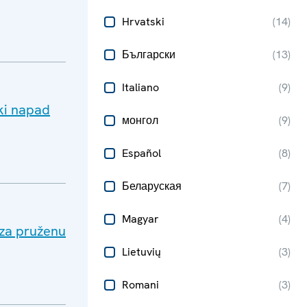
Hrvatski
(
14
)
Български
(
13
)
Italiano
(
9
)
ski napad
монгол
(
9
)
Español
(
8
)
Беларуская
(
7
)
Magyar
(
4
)
 za pruženu
Lietuvių
(
3
)
Romani
(
3
)