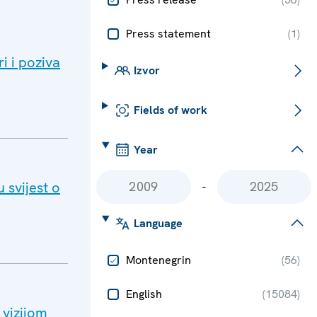
Press statement
(
1
)
i i poziva
Izvor
Fields of work
Year
 svijest o
-
Language
Montenegrin
(
56
)
English
(
15084
)
 vizijom