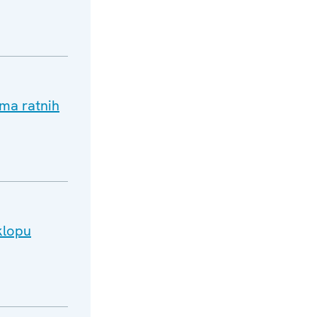
ima ratnih
klopu