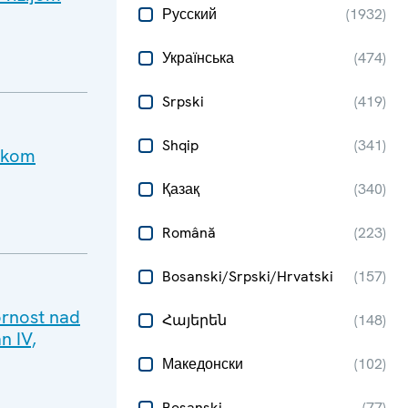
Русский
(
1932
)
Українська
(
474
)
Srpski
(
419
)
Shqip
(
341
)
tokom
Қазақ
(
340
)
Română
(
223
)
Bosanski/Srpski/Hrvatski
(
157
)
ornost nad
Հայերեն
(
148
)
n IV,
Македонски
(
102
)
Bosanski
(
77
)