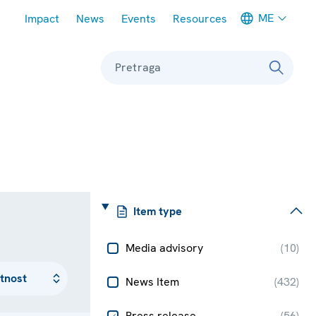
Meta navigation
ME
Impact
News
Events
Resources
Pretraga
Item type
Media advisory
(
10
)
News Item
(
432
)
Press release
(
56
)