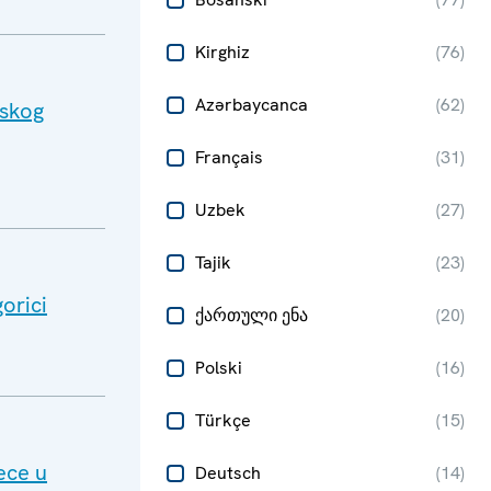
Kirghiz
(
76
)
Azərbaycanca
(
62
)
rskog
Français
(
31
)
Uzbek
(
27
)
Tajik
(
23
)
orici
ქართული ენა
(
20
)
Polski
(
16
)
Türkçe
(
15
)
ece u
Deutsch
(
14
)