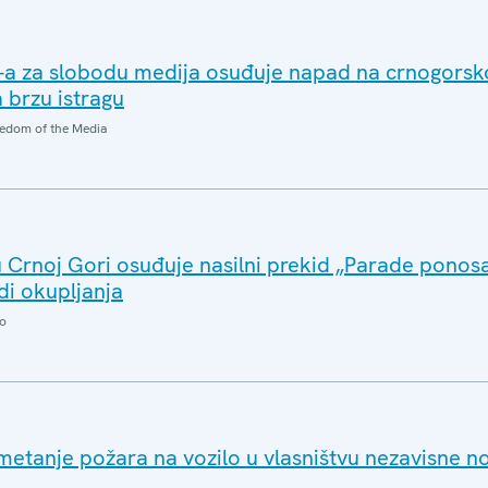
-a za slobodu medija osuđuje napad na crnogorsk
 brzu istragu
edom of the Media
u Crnoj Gori osuđuje nasilni prekid „Parade ponosa
di okupljanja
o
tanje požara na vozilo u vlasništvu nezavisne no