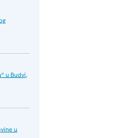
og
“ u Budvi,
vine u