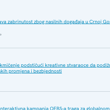
va zabrinutost zbog nasilnih događaja u Crnoj Gor
o
kmičenje podstičući kreativne stvaraoce da podižu
skih promjena i bezbjednosti
 Interaktivna kampanja OEBS-a traga za globalnom