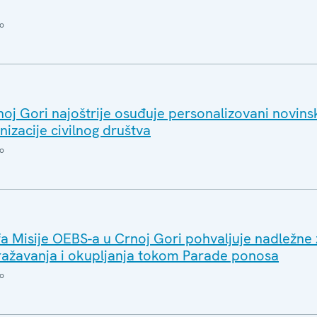
o
noj Gori najoštrije osuđuje personalizovani novin
nizacije civilnog društva
o
efa Misije OEBS-a u Crnoj Gori pohvaljuje nadležne
ražavanja i okupljanja tokom Parade ponosa
o