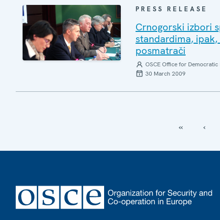
PRESS RELEASE
Crnogorski izbori 
standardima, ipak, 
posmatrači
OSCE Office for Democratic 
30 March 2009
‹‹
‹