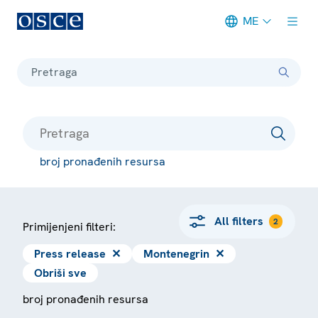
ME
Meta navigation
Pretraga
broj pronađenih resursa
All filters
2
Primijenjeni filteri:
Press release
✕
Montenegrin
✕
Obriši sve
broj pronađenih resursa