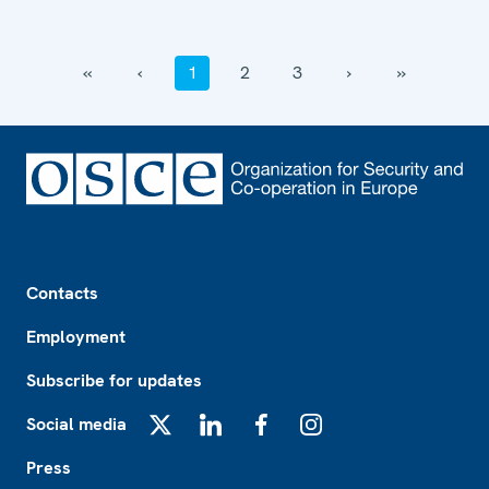
‹‹
‹
1
2
3
›
››
Footer
Contacts
Employment
Subscribe for updates
Social media
X
LinkedIn
Facebook
Instagram
Press