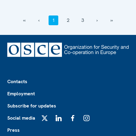
‹‹
‹
1
2
3
›
››
Footer
Contacts
Employment
Subscribe for updates
Social media
X
LinkedIn
Facebook
Instagram
Press