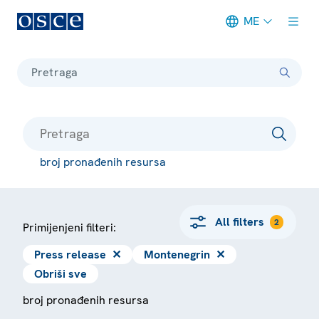
ME
Meta navigation
Pretraga
broj pronađenih resursa
All filters
2
Primijenjeni filteri:
Press release
✕
Montenegrin
✕
Obriši sve
broj pronađenih resursa