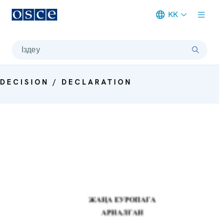
KK
Meta navigation
Іздеу
DECISION / DECLARATION