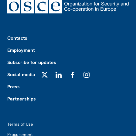
Footer
Contacts
Employment
Subscribe for updates
Social media
X
LinkedIn
Facebook
Instagram
Press
Partnerships
Footer2
Terms of Use
Procurement