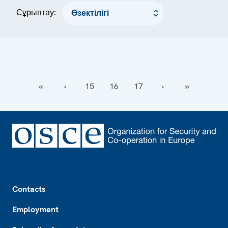
Сұрыптау:
‹‹
‹
15
16
17
›
››
Footer
Contacts
Employment