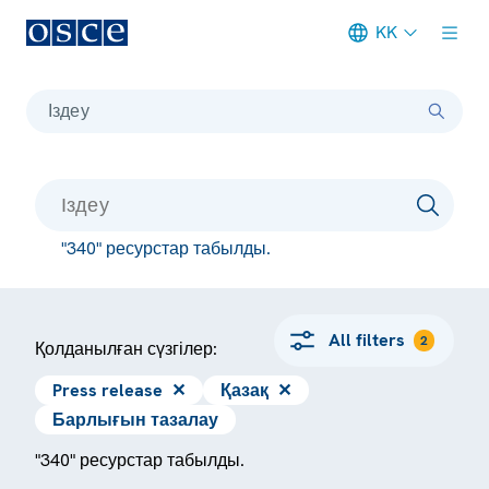
KK
Meta navigation
Іздеу
"340" ресурстар табылды.
All filters
2
Қолданылған сүзгілер:
Press release
✕
Қазақ
✕
Барлығын тазалау
"340" ресурстар табылды.