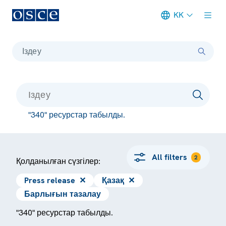
KK
Meta navigation
Іздеу
"340" ресурстар табылды.
All filters
2
Қолданылған сүзгілер:
Press release
✕
Қазақ
✕
Барлығын тазалау
"340" ресурстар табылды.