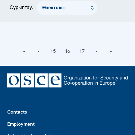
Сұрыптау:
‹‹
‹
15
16
17
›
››
Footer
Contacts
Employment