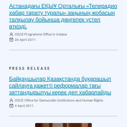
Астанадағы ЕҚЫҰ Орталығы «Телерадио
хабар тарату туралы» заңының жобасын
талқылау бойынша дөңгелек үстел
өткізді.
OSCE Programme Office in Astana
26 April 2011
PRESS RELEASE
Байқаушылар Қазақстанда бұқарашыл
сайлауға қажетті реформалар тағы
заттандырылуы керек деп хабарлайды
OSCE Office for Democratic Institutions and Human Rights
4 April 2011