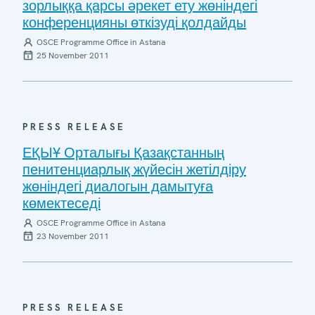
зорлыққа қарсы әрекет ету жөніндегі
конференцияны өткізуді қолдайды
OSCE Programme Office in Astana
25 November 2011
PRESS RELEASE
ЕҚЫҰ Орталығы Қазақстанның
пенитенциарлық жүйесін жетілдіру
жөніндегі диалогын дамытуға
көмектеседі
OSCE Programme Office in Astana
23 November 2011
PRESS RELEASE