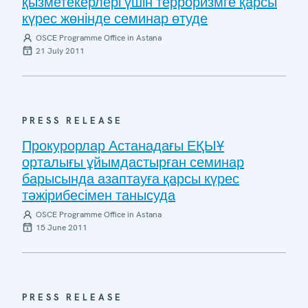
қызметекерлері үшін терроризмге қарсы
күрес жөнінде семинар өтуде
OSCE Programme Office in Astana
21 July 2011
PRESS RELEASE
Прокурорлар Астанадағы ЕҚЫҰ
орталығы ұйымдастырған семинар
барысында азаптауға қарсы күрес
тәжірибесімен танысуда
OSCE Programme Office in Astana
15 June 2011
PRESS RELEASE