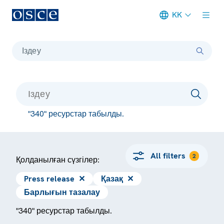
KK
Meta navigation
Іздеу
"340" ресурстар табылды.
All filters
2
Қолданылған сүзгілер:
Press release
✕
Қазақ
✕
Барлығын тазалау
"340" ресурстар табылды.