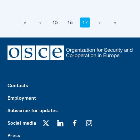
‹‹
‹
15
16
17
›
››
Footer
Contacts
Employment
Subscribe for updates
Social media
X
LinkedIn
Facebook
Instagram
Press