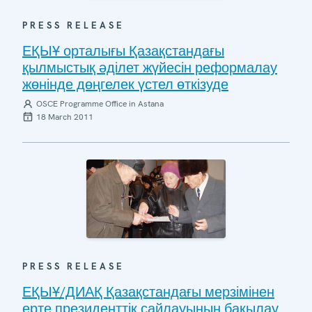
PRESS RELEASE
ЕҚЫҰ орталығы Қазақстандағы
қылмыстық әділет жүйесін реформалау
жөнінде дөңгелек үстел өткізуде
OSCE Programme Office in Astana
18 March 2011
PRESS RELEASE
ЕҚЫҰ/ДИАҚ Қазақстандағы мерзімінен
ерте президенттік сайлауының бақылау