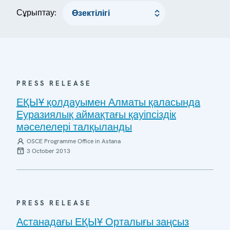
Сұрыптау:
PRESS RELEASE
ЕҚЫҰ қолдауымен Алматы қаласында
Еуразиялық аймақтағы қауіпсіздік
мәселелері талқыланды
OSCE Programme Office in Astana
3 October 2013
PRESS RELEASE
Астанадағы ЕҚЫҰ Орталығы заңсыз