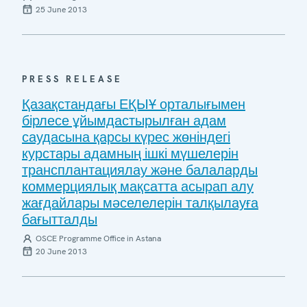
25 June 2013
PRESS RELEASE
Қазақстандағы ЕҚЫҰ орталығымен
бірлесе ұйымдастырылған адам
саудасына қарсы күрес жөніндегі
курстары адамның ішкі мүшелерін
трансплантациялау және балаларды
коммерциялық мақсатта асырап алу
жағдайлары мәселелерін талқылауға
бағытталды
OSCE Programme Office in Astana
20 June 2013