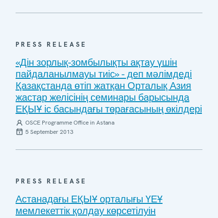
PRESS RELEASE
«Дін зорлық-зомбылықты ақтау үшін
пайдаланылмауы тиіс» - деп мәлімдеді
Қазақстанда өтіп жатқан Орталық Азия
жастар желісінің семинары барысында
ЕҚЫҰ іс басындағы төрағасының өкілдері
OSCE Programme Office in Astana
5 September 2013
PRESS RELEASE
Астанадағы ЕҚЫҰ орталығы ҮЕҰ
мемлекеттік қолдау көрсетілуін