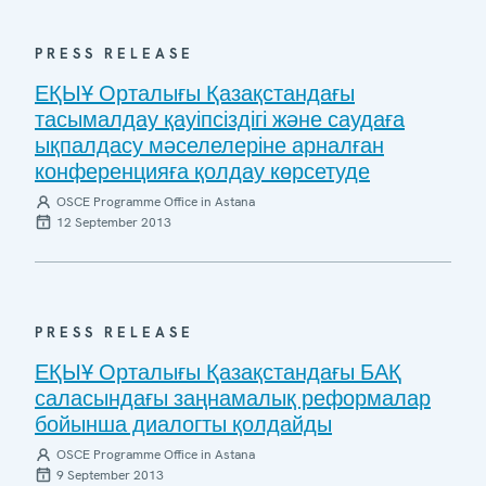
PRESS RELEASE
ЕҚЫҰ Орталығы Қазақстандағы
тасымалдау қауіпсіздігі және саудаға
ықпалдасу мәселелеріне арналған
конференцияға қолдау көрсетуде
OSCE Programme Office in Astana
12 September 2013
PRESS RELEASE
ЕҚЫҰ Орталығы Қазақстандағы БАҚ
саласындағы заңнамалық реформалар
бойынша диалогты қолдайды
OSCE Programme Office in Astana
9 September 2013