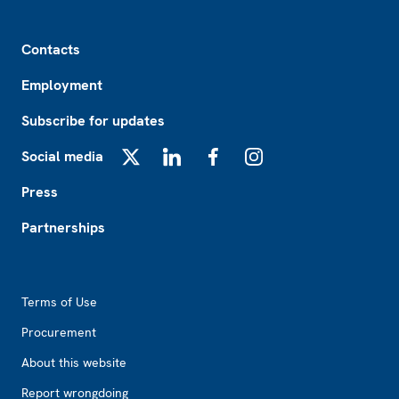
Footer
Contacts
Employment
Subscribe for updates
Social media
X
LinkedIn
Facebook
Instagram
Press
Partnerships
Footer2
Terms of Use
Procurement
About this website
Report wrongdoing