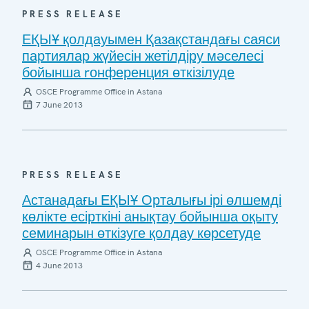
PRESS RELEASE
ЕҚЫҰ қолдауымен Қазақстандағы саяси
партиялар жүйесін жетілдіру мәселесі
бойынша rонференция өткізілуде
OSCE Programme Office in Astana
7 June 2013
PRESS RELEASE
Астанадағы ЕҚЫҰ Орталығы ірі өлшемді
көлікте есірткіні анықтау бойынша оқыту
семинарын өткізуге қолдау көрсетуде
OSCE Programme Office in Astana
4 June 2013