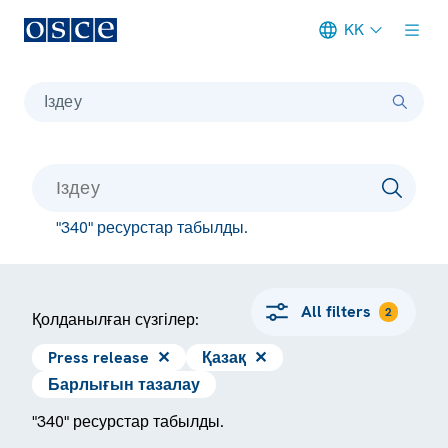
KK
Meta navigation
Іздеу
"340" ресурстар табылды.
All filters
2
Қолданылған сүзгілер:
Press release
✕
Қазақ
✕
Барлығын тазалау
"340" ресурстар табылды.