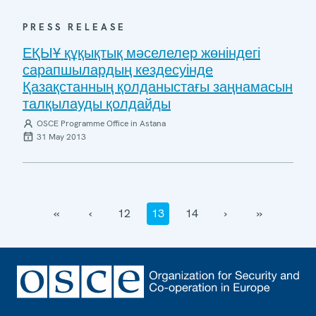
PRESS RELEASE
ЕҚЫҰ құқықтық мәселелер жөніндегі
сарапшылардың кездесуінде
Қазақстанның қолданыстағы заңнамасын
талқылауды қолдайды
OSCE Programme Office in Astana
31 May 2013
‹‹
‹
12
13
14
›
››