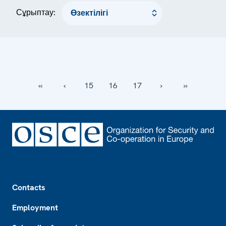
Сұрыптау:
‹‹
‹
15
16
17
›
››
Footer
Contacts
Employment