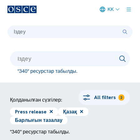
KK
Meta navigation
Іздеу
"340" ресурстар табылды.
All filters
2
Қолданылған сүзгілер:
Press release
✕
Қазақ
✕
Барлығын тазалау
"340" ресурстар табылды.