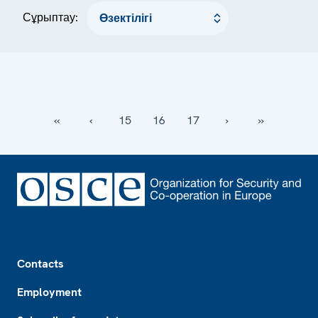
Сұрыптау:
‹‹
‹
15
16
17
›
››
Footer
Contacts
Employment