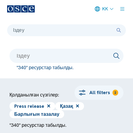
KK
Meta navigation
Іздеу
"340" ресурстар табылды.
All filters
2
Қолданылған сүзгілер:
Press release
✕
Қазақ
✕
Барлығын тазалау
"340" ресурстар табылды.