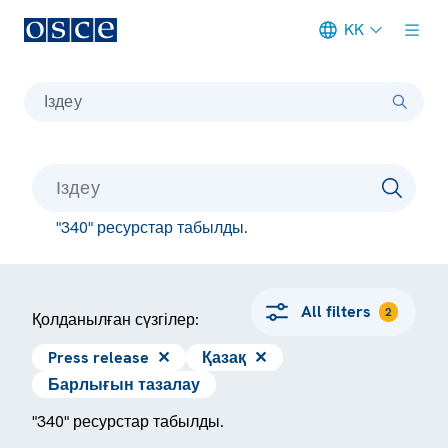
KK
Meta navigation
Іздеу
"340" ресурстар табылды.
All filters
2
Қолданылған сүзгілер:
Press release
✕
Қазақ
✕
Барлығын тазалау
"340" ресурстар табылды.