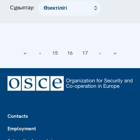
Сұрыптау:
‹‹
‹
15
16
17
›
››
Footer
Contacts
Employment