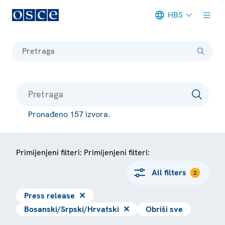
HBS
Meta navigation
Pretraga
Pronađeno 157 izvora.
Primijenjeni filteri: Primijenjeni filteri:
All filters
2
Press release
✕
Bosanski/Srpski/Hrvatski
✕
Obriši sve