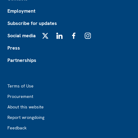
Employment
Subscribe for updates
Social media
X
LinkedIn
Facebook
Instagram
Press
Partnerships
Footer2
Terms of Use
Procurement
About this website
Report wrongdoing
Feedback