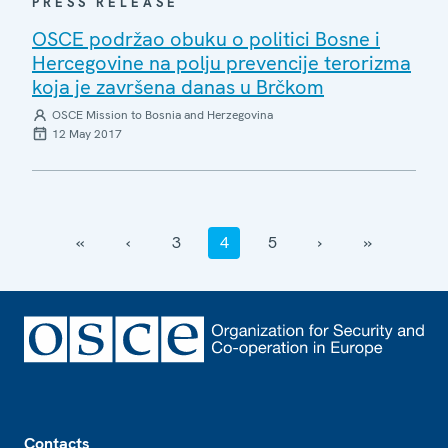
PRESS RELEASE
OSCE podržao obuku o politici Bosne i
Hercegovine na polju prevencije terorizma
koja je završena danas u Brčkom
OSCE Mission to Bosnia and Herzegovina
12 May 2017
‹‹
‹
3
4
5
›
››
Footer
Contacts