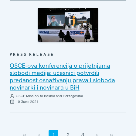
PRESS RELEASE
OSCE-ova konferencija o prijetnjama
slobodi medija: učesnici potvrdili
predanost osnaživanju prava i sloboda
novinarki i novinara u BiH
OSCE Mission to Bosnia and Herzegovina
10 June 2021
‹‹
‹
1
2
3
›
››