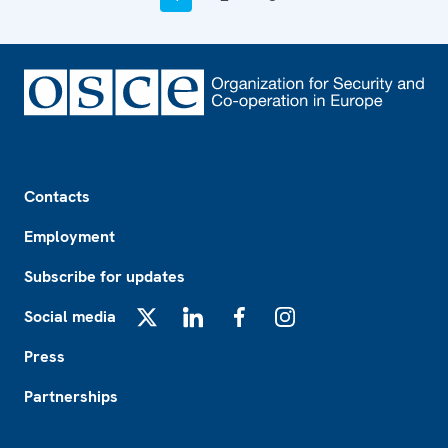
Footer
Contacts
Employment
Subscribe for updates
Social media
X
LinkedIn
Facebook
Instagram
Press
Partnerships