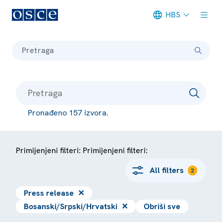
HBS
Meta navigation
Pretraga
Pronađeno 157 izvora.
Primijenjeni filteri: Primijenjeni filteri:
All filters
2
Press release
✕
Bosanski/Srpski/Hrvatski
✕
Obriši sve