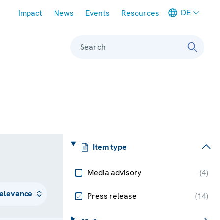
Meta navigation
DE
Impact
News
Events
Resources
Search
Item type
Media advisory
(
4
)
Press release
(
14
)