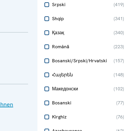
Srpski
(
419
)
Shqip
(
341
)
Қазақ
(
340
)
Română
(
223
)
Bosanski/Srpski/Hrvatski
(
157
)
Հայերեն
(
148
)
Македонски
(
102
)
Bosanski
(
77
)
chnen
Kirghiz
(
76
)
Azərbaycanca
(
62
)