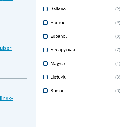
Italiano
(
9
)
монгол
(
9
)
Español
(
8
)
 über
Беларуская
(
7
)
Magyar
(
4
)
Lietuvių
(
3
)
Romani
(
3
)
insk-