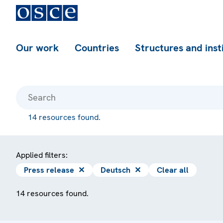
Our work
Countries
Structures and inst
14 resources found.
Applied filters:
Press release
✕
Deutsch
✕
Clear all
14 resources found.