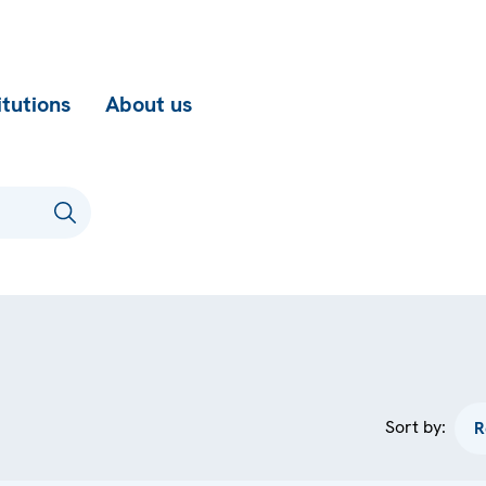
itutions
About us
Sort by: